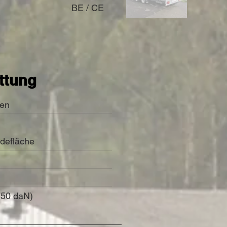
BE / CE
Aus
der
Galerie
ttung
nen
s
defläche
 750 daN)