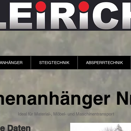
TANHÄNGER
STEIGTECHNIK
ABSPERRTECHNIK
nenanhänger N
Ideal für Material-, Möbel- und Maschinentransport
e Daten