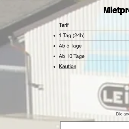
Mietp
Tarif
1 Tag (24h)
Ab 5 Tage
Ab 10 Tage
Kaution
Die an