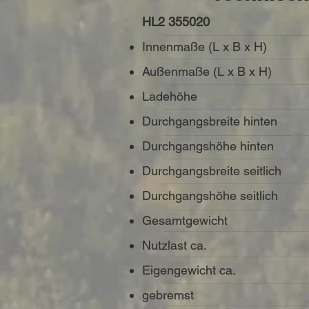
HL2 355020
Innenmaße (L x B x H)
Außenmaße (L x B x H)
Ladehöhe
Durchgangsbreite hinten
Durchgangshöhe hinten
Durchgangsbreite seitlich
Durchgangshöhe seitlich
Gesamtgewicht
Nutzlast ca.
Eigengewicht ca.
gebremst