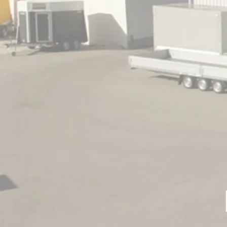
Höhere Wartungskosten,
Händisch schwer rangier