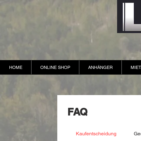
HOME
ONLINE SHOP
ANHÄNGER
MIE
FAQ
Kaufentscheidung
Ge