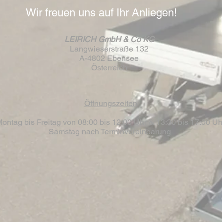
Wir freuen uns auf Ihr Anliegen!
LEIRICH GmbH & Co KG
Langwieserstraße 132
A-4802 Ebensee
Österreich
Öffnungszeiten
ontag bis Freitag von 08:00 bis 12:00 Uhr & 13:30 bis 17:00 Uh
Samstag nach Terminvereinbarung