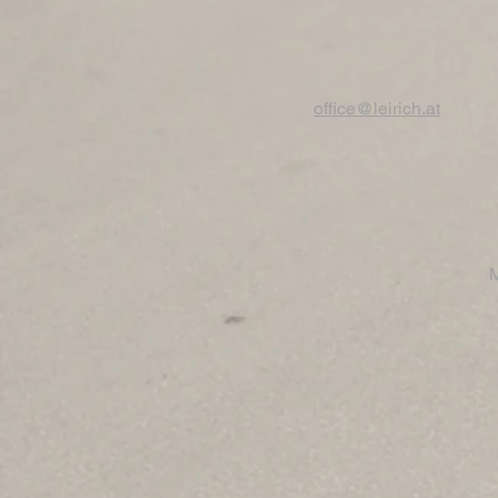
office@leirich.at
M