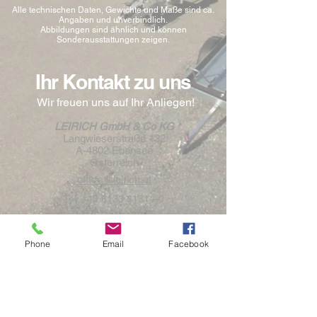
Alle technischen Daten, Gewichte und Maße sind ca.
Angaben und unverbindlich.
Abbildungen sind ähnlich und können
Sonderausstattungen zeigen.
Ihr Kontakt zu uns
Wir freuen uns auf Ihr Anliegen!
LEIRICH GmbH & Co KG
Langwieserstraße 132
A-4802 Ebensee
Österreich
office@leirich.at
Tel:
+43 6133 3131 - 0
Öffnungszeiten
Phone
Email
Facebook
Montag bis Freitag von 08:00 bis 12:00 Uhr
& 13:30 bis 17:00 Uhr
Samstag nach Terminvereinbarung