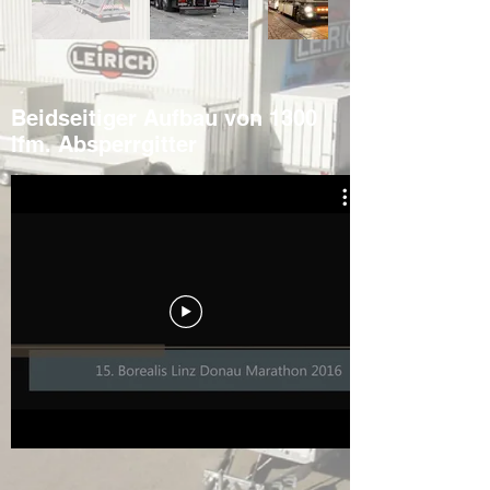
Beidseitiger Aufbau von 1300
lfm. Absperrgitter