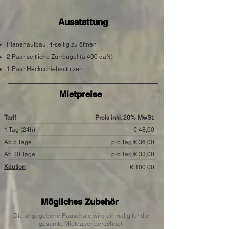
Ausstattung
Planenaufbau, 4-seitig zu öffnen
2 Paar seitliche Zurrbügel (á 400 daN)
1 Paar Heckschiebestützen
Mietpreise
Tarif
Preis inkl. 20% MwSt.
1 Tag (24h)
€ 48,00
Ab 5 Tage
pro Tag € 36,00
Ab 10 Tage
pro Tag € 33,00
Kaution
€ 100,00
Mögliches Zubehör
Die angegebene Pauschale wird einmalig für die
gesamte Mietdauer berechnet.