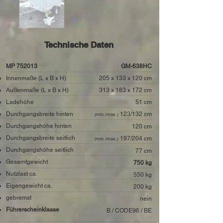
Technische Daten
MP 752013
GM-638HC
Innenmaße (L x B x H)
205 x 133 x 120 cm
Außenmaße (L x B x H)
313 x 183 x 172 cm
Ladehöhe
51 cm
Durchgangsbreite hinten
123/132 cm
(min./max.)
Durchgangshöhe hinten
120
cm
Durchgangsbreite seitlich
197/204 cm
(min./max.)
Durchgangshöhe seitlich
77 cm
Gesamtgewicht
750 kg
Nutzlast ca.
550 kg
Eigengewicht ca.
200 kg
gebremst
nein
Führerscheinklasse
B / CODE96 / BE