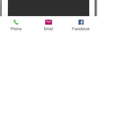
Phone
Email
Facebook
zum Transport von 1 Stk. Motorrad
2 Stk. Ratschengurt mit losem Loop
2 Stk. Klemmschlossgurt mit fixem Loop
zum schonenden Verzurren des Motorrades
Pauschale € 10,00
Motorrad Zurrgurt-Set