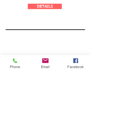
DETAILS
Phone
Email
Facebook
GPL 633 x 248 cm
Gesamtgewicht
3.500 kg