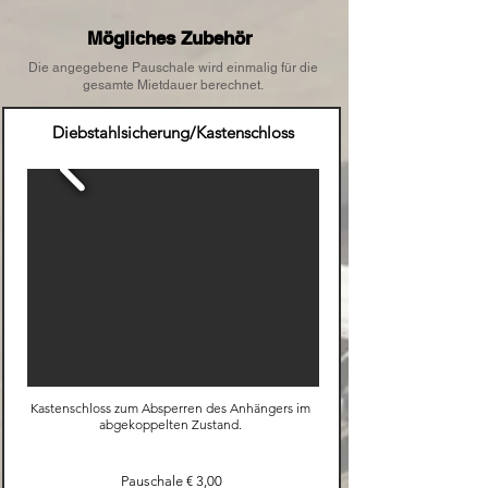
Mögliches Zubehör
Die angegebene Pauschale wird einmalig für die
gesamte Mietdauer berechnet.
Diebstahlsicherung/Kastenschloss
Kastenschloss zum Absperren des Anhängers im
abgekoppelten Zustand.
Pauschale € 3,00