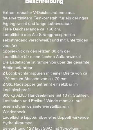
Beschreibung
Extrem robuster V-Deichselrahmen aus
feuerverzinktem Feinkornstahl für ein geringes
Eigengewicht und lange Lebensdauer.
Freie Deichsellänge ca. 160 cm.
Ladefläche aus Alu Strangpressprofilen
selbsttragend verschweißt und mit Unterzügen
verstärkt.
Spoilerknick in den letzten 80 cm der
Ladefläche für einen flachen Auffahrwinkel.
Die Ladefläche ist rampenlos über die gesamte
Breite befahrbar.
2 Lochblechfahrspuren mit einer Breite von ca.
470 mm im Abstand von ca. 70 mm
2 Stk. Radstopper getrennt einsetzbar im
Lochblechprofil.
900 kg ALKO Handseilwinde mit 10 m Stahlseil,
Lasthaken und Freilauf. Winde montiert auf
einem stufenlos seitenverstellbarem
Windenbock.
Ladefläche kippbar über eine doppelt wirkende
Hydraulikpumpe.
Beleuchtung 12V laut StVO mit 13-poligem