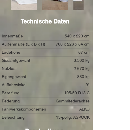
Technische Daten
Innenmaße
540 x 220 cm
Außenmaße (L x B x H)
760 x 226 x 84 cm
Ladehöhe
67 cm
Gesamtgewicht
3.500 kg
Nutzlast
2.670 kg
Eigengewicht
830 kg
Auffahrwinkel
9°
Bereifung
195/50 R13 C
Federung
Gummifederachse
Fahrwerkskomponenten
ALKO
Beleuchtung
13-polig, ASPÖCK